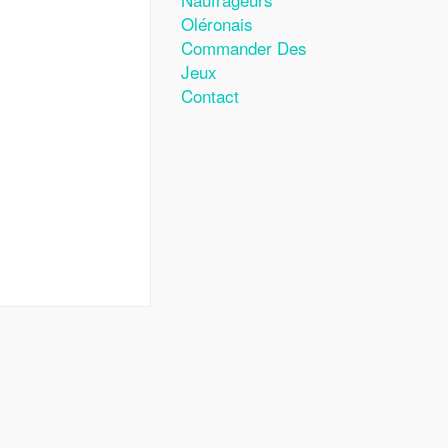
Oléronais
Commander Des
Jeux
Contact