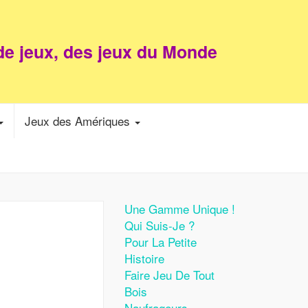
e jeux, des jeux du Monde
Jeux des Amériques
Une Gamme Unique !
Qui Suis-Je ?
Pour La Petite
Histoire
Faire Jeu De Tout
Bois
Naufrageurs