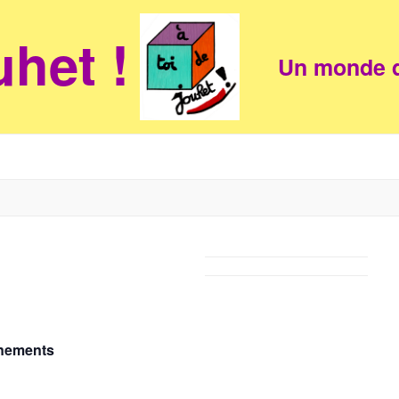
uhet !
Un monde d
ènements